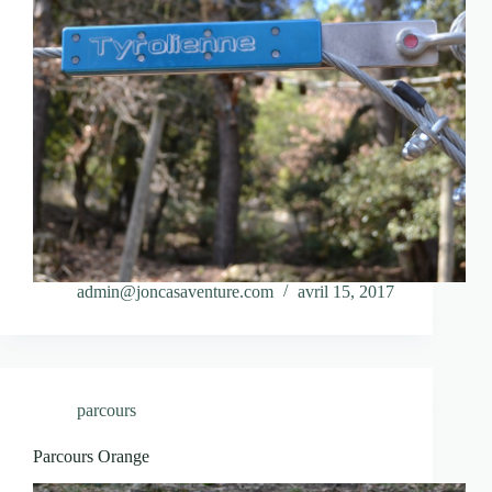
admin@joncasaventure.com
avril 15, 2017
parcours
Parcours Orange