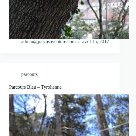
admin@joncasaventure.com
avril 15, 2017
parcours
Parcours Bleu – Tyrolienne