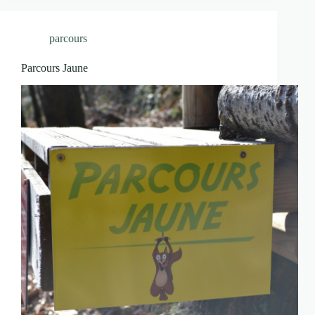
parcours
Parcours Jaune