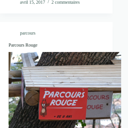
avril 15, 2017
2 commentaires
parcours
Parcours Rouge