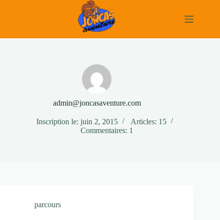
Passer
au
contenu
admin@joncasaventure.com
Inscription le: juin 2, 2015
Articles: 15
Commentaires: 1
parcours