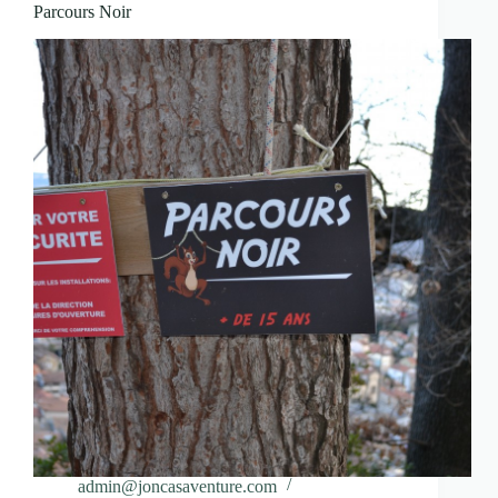
Parcours Noir
admin@joncasaventure.com